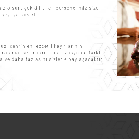
iz olsun, çok dil bilen personelimiz size
 şeyi yapacaktır.
, şehrin en lezzetli kayıtlarının
aç kiralama, şehir turu organizasyonu, farklı
 ve daha fazlasını sizlerle paylaşacaktır.