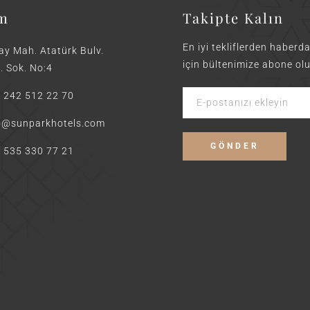
im
Takipte Kalın
En iyi tekliflerden haberd
ay Mah. Atatürk Bulv.
için bültenimize abone olu
. Sok. No:4
 242 512 22 70
o@sunparkhotels.com
 535 330 77 21