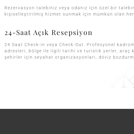
Rezervasyon talebiniz veya odanız için özel bir talebin
kişiselleştirilmiş hizmet sunmak için mümkün olan her
24-Saat Açık Resepsiyon
24 Saat Check-in veya Check-Out. Profesyonel kadromuz
adresleri, bölge ile ilgili tarihi ve turistik yerler, ar
şehirler için seyahat organizasyonları, döviz bozdurma