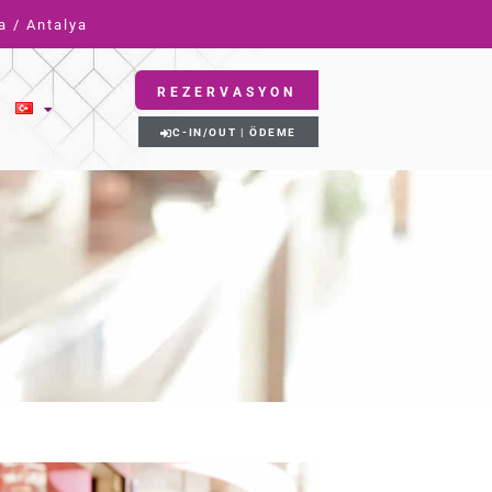
a / Antalya
REZERVASYON
C-IN/OUT | ÖDEME