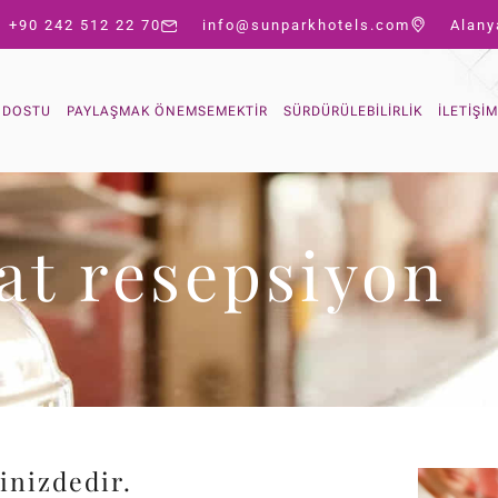
+90 242 512 22 70
info@sunparkhotels.com
Alany
T DOSTU
PAYLAŞMAK ÖNEMSEMEKTIR
SÜRDÜRÜLEBILIRLIK
İLETIŞIM
at resepsiyon
inizdedir.