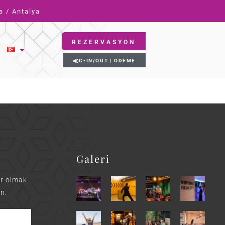
a / Antalya
REZERVASYON
C-IN/OUT | ÖDEME
Galeri
ar olmak
n.