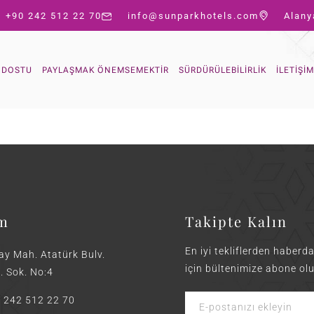
+90 242 512 22 70
info@sunparkhotels.com
Alany
T DOSTU
PAYLAŞMAK ÖNEMSEMEKTIR
SÜRDÜRÜLEBILIRLIK
İLETIŞIM
im
Takipte Kalın
En iyi tekliflerden haberd
ay Mah. Atatürk Bulv.
için bültenimize abone olu
. Sok. No:4
 242 512 22 70