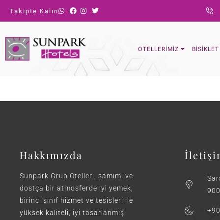
Takipte Kalın
OTELLERIMIZ
BISIKLE
Hakkımızda
İletiş
Sunpark Grup Otelleri, samimi ve
Sar
dostça bir atmosferde iyi yemek,
900
birinci sınıf hizmet ve tesisleri ile
+90
yüksek kaliteli, iyi tasarlanmış