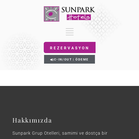
REZERVASYON
C-IN/OUT | ÖDEME
Hakkımızda
Sunpark Grup Otelleri, samimi ve dostça bir