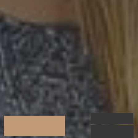
Счастливые
только для тебя
воспоминания
Sunpark Hotels Group - это высококачественные,
хорошо спроектированные отмеченные наградами
отели с хорошей едой, первоклассным
обслуживанием и удобствами в дружелюбной и
гостеприимной атмосфере.