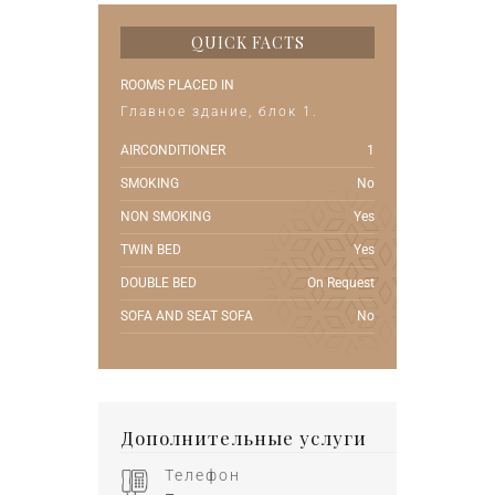
QUICK FACTS
ROOMS PLACED IN
Главное здание, блок 1.
AIRCONDITIONER
1
SMOKING
No
NON SMOKING
Yes
TWIN BED
Yes
DOUBLE BED
On Request
SOFA AND SEAT SOFA
No
Дополнительные услуги
Телефон