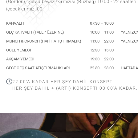
(Gordon), Şarap beyazı/kırmızısı (Buzbağ) 10:00 - 22 saatleri
içeceklerimiz :00
KAHVALTI
07:30 – 10:00
GEÇ KAHVALTI (TALEP ÜZERİNE)
10:00 – 11:00
YALNIZCA
MUNCH & CRUNCH (HAFİF ATIŞTIRMALIK)
11:00 – 22:00
YALNIZCA
ÖĞLE YEMEĞI
12:30 – 15:00
AKŞAM YEMEĞI
19:30 – 22:00
GECE GEÇ SAAT ATIŞTIRMALIKLARI
22.30 – 23:00
HAFTADA 
22:00'A KADAR HER ŞEY DAHIL KONSEPT
HER ŞEY DAHİL + (ARTI) KONSEPTİ 00:00'A KADAR.