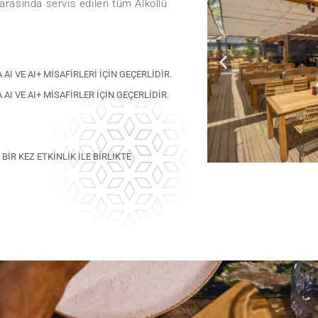
 arasında servis edilen tüm Alkollü
 AI VE AI+ MISAFIRLERI IÇIN GEÇERLIDIR.
 AI VE AI+ MISAFIRLER IÇIN GEÇERLIDIR.
BIR KEZ ETKINLIK ILE BIRLIKTE