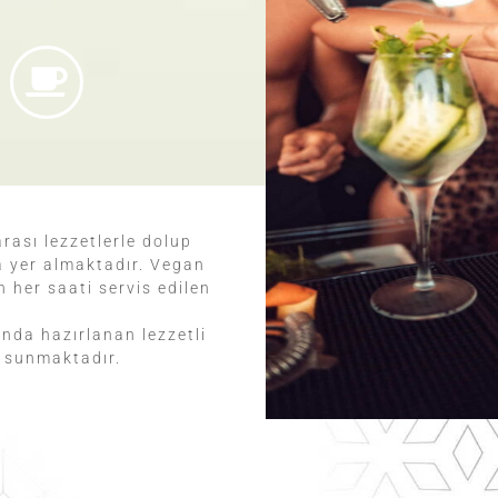
arası lezzetlerle dolup
a yer almaktadır. Vegan
 her saati servis edilen
nda hazırlanan lezzetli
i sunmaktadır.