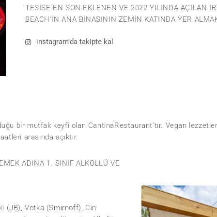
TESISE EN SON EKLENEN VE 2022 YILINDA AÇILAN I
BEACH'IN ANA BINASININ ZEMIN KATINDA YER ALMA
instagram'da takipte kal
lduğu bir mutfak keyfi olan CantinaRestaurant'tır. Vegan lezzetler
atleri arasında açıktır.
MEK ADINA 1. SINIF ALKOLLÜ VE
ki (JB), Votka (Smirnoff), Cin