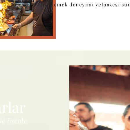
bir yemek deneyimi yelpazesi sun
rlar
 ve özenle