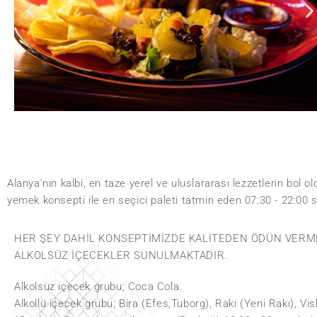
Alanya'nın kalbi, en taze yerel ve uluslararası lezzetlerin bol o
yemek konsepti ile en seçici paleti tatmin eden 07:30 - 22:00 sa
HER ŞEY DAHIL KONSEPTIMIZDE KALITEDEN ÖDÜN VERME
ALKOLSÜZ IÇECEKLER SUNULMAKTADIR.
Alkolsüz içecek grubu; Coca Cola.
Alkollü içecek grubu; Bira (Efes,Tuborg), Rakı (Yeni Rakı), Vis