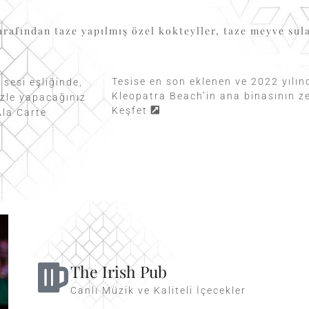
tarafından taze yapılmış özel kokteyller, taze meyve su
Tesise en son eklenen ve 2022 yılın
sesi eşliğinde,
Kleopatra Beach’in ana binasının z
izle yapacağınız
Keşfet
Ala Carte
The Irish Pub
Canlı Müzik ve Kaliteli İçecekler