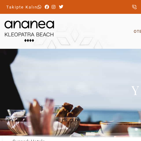
Takipte Kalın
OTE
Y