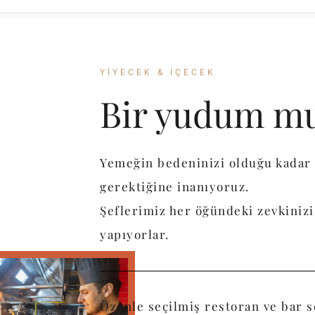
YIYECEK & İÇECEK
Bir yudum mut
Yemeğin bedeninizi olduğu kadar
gerektiğine inanıyoruz.
Şeflerimiz her öğündeki zevkinizi 
yapıyorlar.
Özenle seçilmiş restoran ve bar s