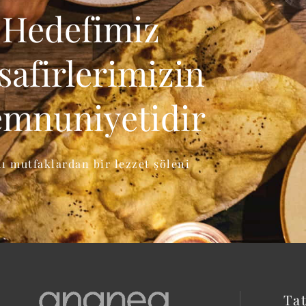
Hedefimiz
safirlerimizin
mnuniyetidir
lı mutfaklardan bir lezzet şöleni
Tat