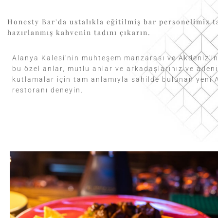
Honesty Bar'da ustalıkla eğitilmiş bar personelimiz 
hazırlanmış kahvenin tadını çıkarın.
Alanya Kalesi'nin muhteşem manzarası ve Akdeniz'in 
bu özel anlar, mutlu anlar ve arkadaşlarınız ve ailen
kutlamalar için tam anlamıyla sahilde bulunan yeni 
restoranı deneyin.