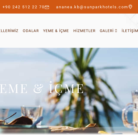
+90 242 512 22 70
ananea.kb@sunparkhotels.com
LLERIMIZ
ODALAR
YEME & İÇME
HIZMETLER
GALERI
İLETIŞI
EME & İÇME