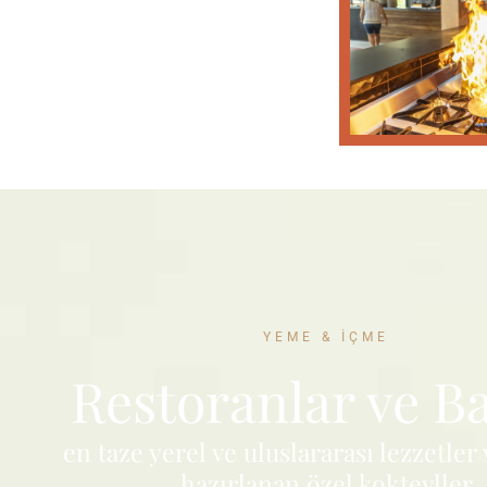
YEME & İÇME
Restoranlar ve Ba
en taze yerel ve uluslararası lezzetler
hazırlanan özel kokteyller