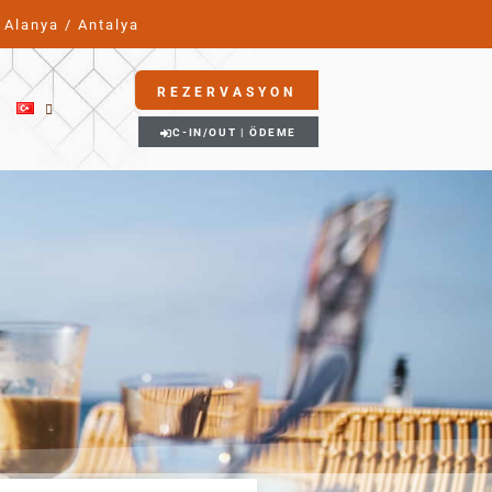
Alanya / Antalya
REZERVASYON
M
C-IN/OUT | ÖDEME