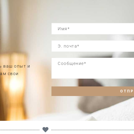
и
ь ваш опыт и
нам свои